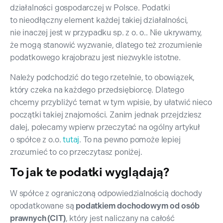
działalności gospodarczej w Polsce. Podatki
to nieodłączny element każdej takiej działalności,
nie inaczej jest w przypadku sp. z o. o.. Nie ukrywamy,
że mogą stanowić wyzwanie, dlatego też zrozumienie
podatkowego krajobrazu jest niezwykle istotne.
Należy podchodzić do tego rzetelnie, to obowiązek,
który czeka na każdego przedsiębiorcę. Dlatego
chcemy przybliżyć temat w tym wpisie, by ułatwić nieco
początki takiej znajomości. Zanim jednak przejdziesz
dalej, polecamy wpierw przeczytać na ogólny artykuł
o spółce z o.o.
tutaj
. To na pewno pomoże lepiej
zrozumieć to co przeczytasz poniżej.
To jak te podatki wyglądają?
W spółce z ograniczoną odpowiedzialnością dochody
opodatkowane są
podatkiem dochodowym od osób
prawnych (CIT)
, który jest naliczany na całość