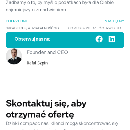
Zadbamy o to, by myśl o podatkach była dla Ciebie
najmniejszym zmartwieniem.
POPRZEDNI
NASTĘPNY
SKŁADKI ZUS, A DZIAŁALNOŚĆ GOSPODARCZA
CO MUSISZ WIEDZIEĆ O DYWIDENDZIE?
Obserwuj nas na:
Founder and CEO
Rafal Szpin
Skontaktuj się, aby
otrzymać ofertę
Dzięki compacc nasi klienci mogą skoncentrować się