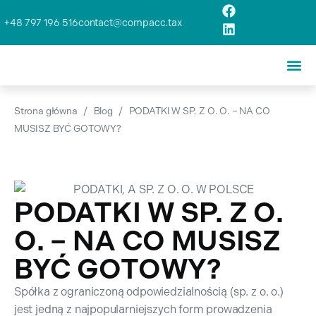
+48 797 196 516
contact@compacc.tax
Strona główna
/
Blog
/
PODATKI W SP. Z O. O. – NA CO
MUSISZ BYĆ GOTOWY?
PODATKI W SP. Z O.
O. – NA CO MUSISZ
BYĆ GOTOWY?
Spółka z ograniczoną odpowiedzialnością (sp. z o. o.)
jest jedną z najpopularniejszych form prowadzenia