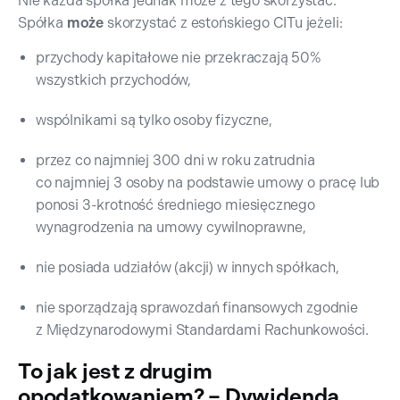
Nie każda spółka jednak może z tego skorzystać.
Spółka
może
skorzystać z estońskiego CITu jeżeli:
przychody kapitałowe nie przekraczają 50%
wszystkich przychodów,
wspólnikami są tylko osoby fizyczne,
przez co najmniej 300 dni w roku zatrudnia
co najmniej 3 osoby na podstawie umowy o pracę lub
ponosi 3-krotność średniego miesięcznego
wynagrodzenia na umowy cywilnoprawne,
nie posiada udziałów (akcji) w innych spółkach,
nie sporządzają sprawozdań finansowych zgodnie
z Międzynarodowymi Standardami Rachunkowości.
To jak jest z drugim
opodatkowaniem? – Dywidenda