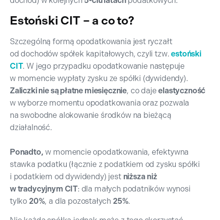
dochód) w kolejnych
5-ciu latach
podatkowych.
Estoński CIT – a co to?
Szczególną formą opodatkowania jest ryczałt
od dochodów spółek kapitałowych, czyli tzw.
estoński
CIT
. W jego przypadku opodatkowanie następuje
w momencie wypłaty zysku ze spółki (dywidendy).
Zaliczki nie są płatne miesięcznie
, co daje
elastyczność
w wyborze momentu opodatkowania oraz pozwala
na swobodne alokowanie środków na bieżącą
działalność.
Ponadto,
w momencie opodatkowania, efektywna
stawka podatku (łącznie z podatkiem od zysku spółki
i podatkiem od dywidendy) jest
niższa
niż
w tradycyjnym CIT
: dla małych podatników wynosi
tylko
20%
, a dla pozostałych
25%
.