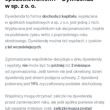
w sp. z o. o.
Dywidenda to forma
dochodu z kapitału
, wypłacana
w spółkach kapitałowych a sp. z o.o. jest jedną z nich.
Wypłacana jest wspólnikom lub akcjonariuszom, zwykle
na podstawie zysku netto z poprzedniego roku
obrotowego. Dywidendę można też wypłacić z zysków
z lat wcześniejszych
.
Zgromadzenie wspólników decyduje o dniu dywidendy
i wypłaty,
nie
może być to
później
niż
2 miesiące
od zgromadzenia. Jeśli termin nie jest określony, dzień
dywidendy jest dniem podjęcia uchwały. Z dywidend
pobierany jest
19%
zryczałtowany podatek dochodowy.
Wspólnicy mogą otrzymać zaliczki na dywidendę
przed zamknięciem roku, ale jeśli spółka poniesie stratę
lub osiągnie mniejszy zysk,
zaliczki muszą zostać